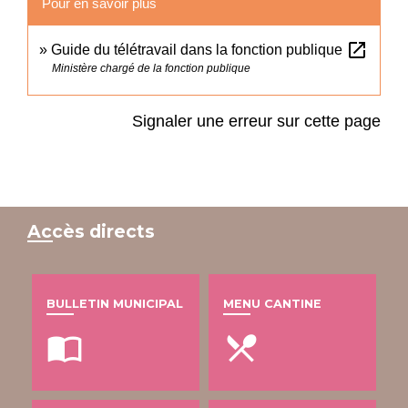
Pour en savoir plus
open_in_new
Guide du télétravail dans la fonction publique
Ministère chargé de la fonction publique
Signaler une erreur sur cette page
Accès directs
BULLETIN MUNICIPAL
MENU CANTINE
import_contacts
local_dining