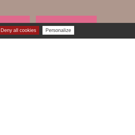
ARCHES
DÉCHETS
Deny all cookies
Personalize
public