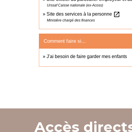
Urssaf Caisse nationale (ex-Acoss)
open_in_new
Site des services à la personne
Ministère chargé des finances
Comment faire si...
J'ai besoin de faire garder mes enfants
Accès direct