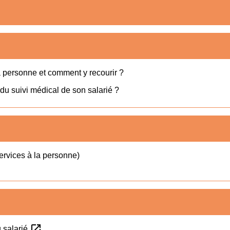
la personne et comment y recourir ?
 du suivi médical de son salarié ?
services à la personne)
open_in_new
u salarié