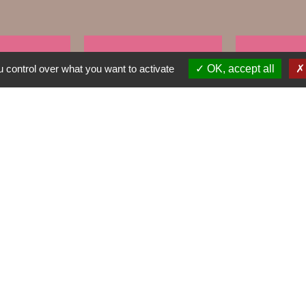
TRAVAUX EN
NTINE
VOS DÉM
 control over what you want to activate
OK, accept all
COURS
account_balance
build