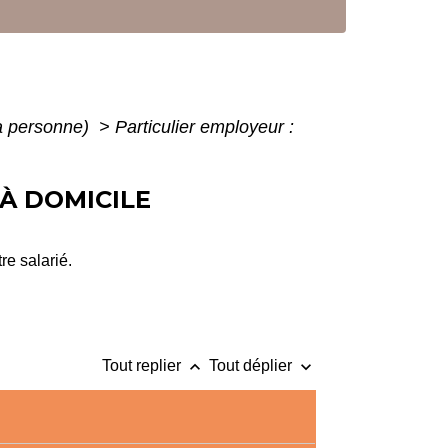
la personne)
>
Particulier employeur :
À DOMICILE
re salarié.
keyboard_arrow_up
keyboard_arrow_down
Tout replier
Tout déplier