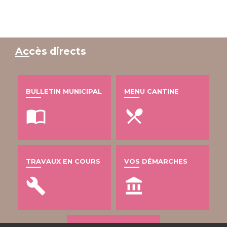
Accès directs
BULLETIN MUNICIPAL
MENU CANTINE
import_contacts
local_dining
TRAVAUX EN COURS
VOS DÉMARCHES
build
account_balance