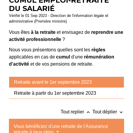
CUMUL EMPLOI-RETRAITE
DU SALARIÉ
Vérifié le 01 Sep 2023 - Direction de l'information légale et
administrative (Première ministre)
Vous êtes
à la retraite
et envisagez de
reprendre une
activité professionnelle
?
Nous vous présentons quelles sont les
règles
applicables en cas de
cumul
d'une
rémunération
d'activité
et de vos pensions de retraite.
Retraite avant le 1er septembre 2023
Retraite à partir du 1er septembre 2023
keyboard_arrow_up
keyboard_arrow_down
Tout replier
Tout déplier
Vous bénéficiez d'une retraite de l'Assurance
retraite à taux plein