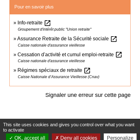
Pour en savoir plus
open_in_new
Info-retraite
Groupement d'intérêt public "Union retraite"
open_in_new
Assurance Retraite de la Sécurité sociale
Caisse nationale d'assurance vieillesse
open_in_new
Cessation d'activité et cumul emploi-retraite
Caisse nationale d'assurance vieillesse
open_in_new
Régimes spéciaux de retraite
Caisse Nationale d’Assurance Vieillesse (Cnav)
Signaler une erreur sur cette page
This site uses cookies and gives you control over what you want
to activate
Accès directs
OK, accept all
Deny all cookies
Personalize