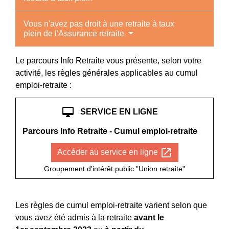
Vous n'avez pas droit à une retraite à taux
plein de l'Assurance retraite
Le parcours Info Retraite vous présente, selon votre
activité, les règles générales applicables au cumul
emploi-retraite :
desktop_mac
SERVICE EN LIGNE
Parcours Info Retraite - Cumul emploi-retraite
open_in_new
Accéder au service en ligne
Groupement d'intérêt public "Union retraite"
Les règles de cumul emploi-retraite varient selon que
vous avez été admis à la retraite
avant le