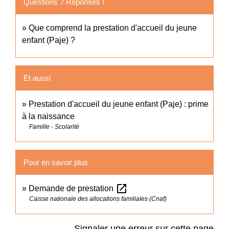
Questions ? Réponses !
Que comprend la prestation d'accueil du jeune
enfant (Paje) ?
Et aussi
Prestation d'accueil du jeune enfant (Paje) : prime
à la naissance
Famille - Scolarité
Pour en savoir plus
open_in_new
Demande de prestation
Caisse nationale des allocations familiales (Cnaf)
Signaler une erreur sur cette page