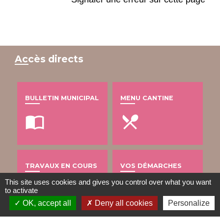
Accès directs
BULLETIN MUNICIPAL
MENU CANTINE
import_contacts
local_dining
TRAVAUX EN COURS
VOS DÉMARCHES
This site uses cookies and gives you control over what you want
build
account_balance
to activate
OK, accept all
Deny all cookies
Personalize