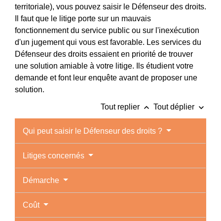
territoriale), vous pouvez saisir le Défenseur des droits.
Il faut que le litige porte sur un mauvais
fonctionnement du service public ou sur l'inexécution
d'un jugement qui vous est favorable. Les services du
Défenseur des droits essaient en priorité de trouver
une solution amiable à votre litige. Ils étudient votre
demande et font leur enquête avant de proposer une
solution.
keyboard_arrow_up
keyboard_arrow_down
Tout replier
Tout déplier
Qui peut saisir le Défenseur des droits ?
Litiges concernés
Démarche
Coût