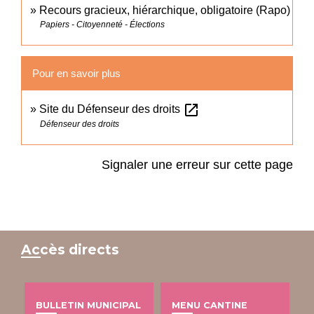
Recours gracieux, hiérarchique, obligatoire (Rapo)
Papiers - Citoyenneté - Élections
Pour en savoir plus
open_in_new
Site du Défenseur des droits
Défenseur des droits
Signaler une erreur sur cette page
Accès directs
BULLETIN MUNICIPAL
MENU CANTINE