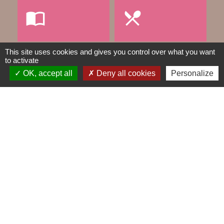
import_contacts
local_dining
This site uses cookies and gives you control over what you want
to activate
TRAVAUX EN COURS
VOS DÉMARCHES
OK, accept all
Deny all cookies
Personalize
build
account_balance
DÉCHETS
public
Contacts