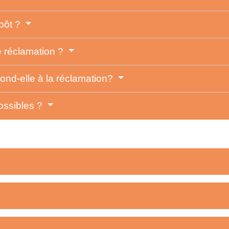
mpôt ?
ne réclamation ?
pond-elle à la réclamation?
possibles ?