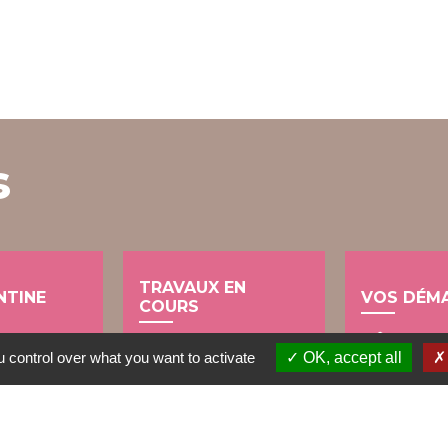
s
TRAVAUX EN
NTINE
VOS DÉM
COURS
account_balance
build
 control over what you want to activate
OK, accept all