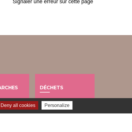
Signaler une erreur sur cette page
ARCHES
DÉCHETS
public
Deny all cookies
Personalize