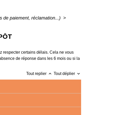
ltés de paiement, réclamation...)
>
MPÔT
z respecter certains délais. Cela ne vous
l'absence de réponse dans les 6 mois ou si la
keyboard_arrow_up
keyboard_arrow_down
Tout replier
Tout déplier