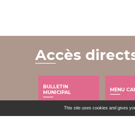
Accès direct
BULLETIN
MENU CA
MUNICIPAL
local_dining
import_contacts
This site uses cookies and gives you