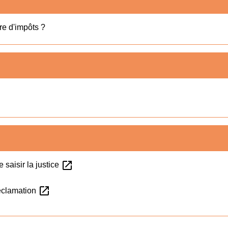
re d'impôts ?
open_in_new
 saisir la justice
open_in_new
réclamation