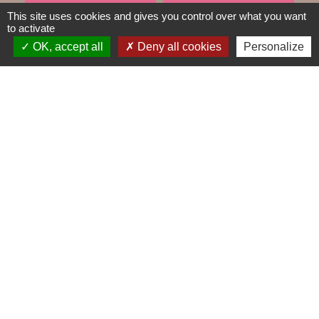
TRAVAUX EN COURS
VOS DÉMARCHES
This site uses cookies and gives you control over what you want
to activate
build
account_balance
OK, accept all
Deny all cookies
Personalize
DÉCHETS
public
Contacts
Mairie de Gometz-le-Châtel
76 rue Saint Nicolas
91940 Gometz-le-Châtel - FRANCE
+33 1 60 12 11 05