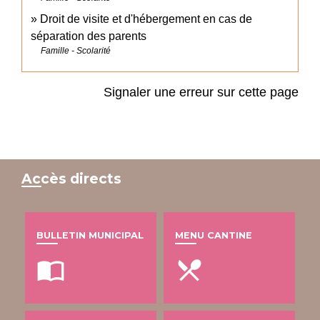
Droit de visite et d'hébergement en cas de
séparation des parents
Famille - Scolarité
Signaler une erreur sur cette page
Accès directs
BULLETIN MUNICIPAL
MENU CANTINE
import_contacts
local_dining