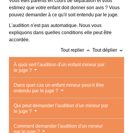
Vous êtes parents en cours de séparation et vous
estimez que votre enfant doit donner son avis ? Vous
pouvez demander à ce qu'il soit entendu par le juge.
L'audition n'est pas automatique. Nous vous
expliquons dans quelles conditions elle peut être
accordée.
keyboard_arrow_up
keyboard_arrow_down
Tout replier
Tout déplier
À quoi sert l'audition d'un enfant mineur par
le juge ?
Dans quel cas un enfant mineur peut-il être
entendu par le juge ?
Qui peut demander l'audition d'un mineur par
le juge ?
Comment demander l'audition d'un mineur
par le juge ?