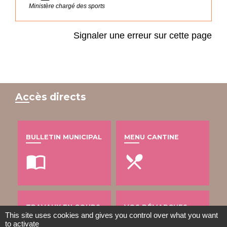
Ministère chargé des sports
Signaler une erreur sur cette page
Accès directs
BULLETIN MUNICIPAL
MENU CANTINE
import_contacts
local_dining
TRAVAUX EN COURS
VOS DÉMARCHES
This site uses cookies and gives you control over what you want
to activate