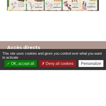
Accès directs
This site uses cookies and gives you control over what you want
to activate
OK, accept all
Deny all cookies
Personalize
BULLETIN MUNICIPAL
MENU CANTINE
import_contacts
local_dining
TRAVAUX EN COURS
VOS DÉMARCHES