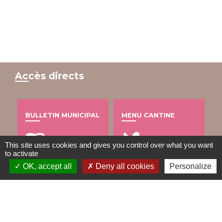
Accès directs
BULLETIN MUNICIPAL
MENU CANTINE
import_contacts
local_dining
This site uses cookies and gives you control over what you want
to activate
OK, accept all
Deny all cookies
Personalize
TRAVAUX EN COURS
VOS DÉMARCHES
build
account_balance