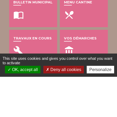
BULLETIN MUNICIPAL
MENU CANTINE
import_contacts
local_dining
TRAVAUX EN COURS
VOS DÉMARCHES
build
account_balance
This site uses cookies and gives you control over what you want
to activate
OK, accept all
Deny all cookies
Personalize
DÉCHETS
public
Contacts