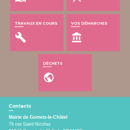
TRAVAUX EN COURS
VOS DÉMARCHES
build
account_balance
DÉCHETS
public
Contacts
Mairie de Gometz-le-Châtel
76 rue Saint Nicolas