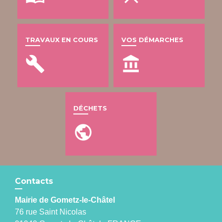
TRAVAUX EN COURS
VOS DÉMARCHES
build
account_balance
DÉCHETS
public
Contacts
Mairie de Gometz-le-Châtel
76 rue Saint Nicolas