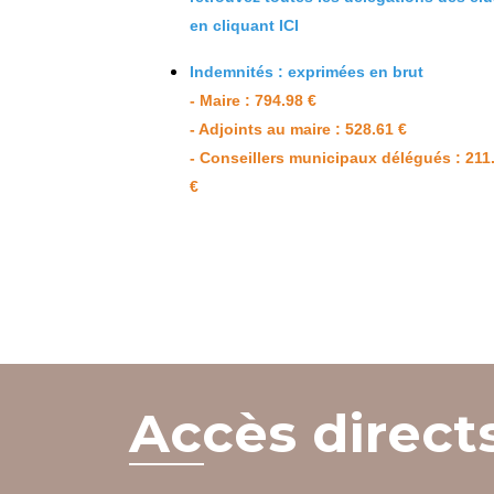
en cliquant ICI
Indemnités : exprimées en brut
- Maire : 794.98 €
- Adjoints au maire : 528.61 €
- Conseillers municipaux délégués : 211
€
Accès direct