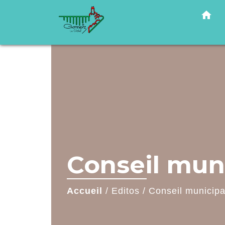
home
Conseil muni
Accueil
/
Editos
/
Conseil municipal