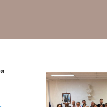
est
us