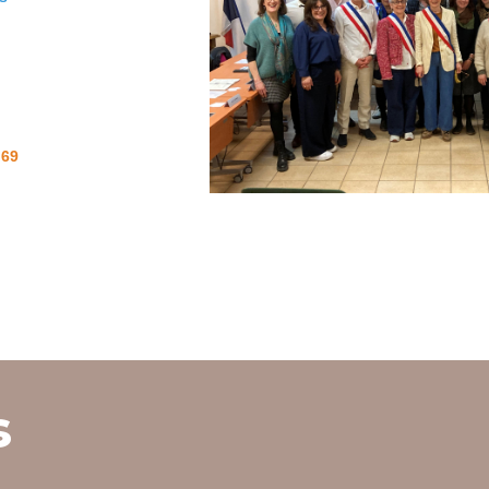
.69
s