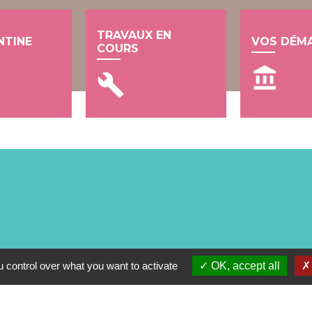
TRAVAUX EN
NTINE
VOS DÉM
COURS
account_balance
build
 control over what you want to activate
OK, accept all