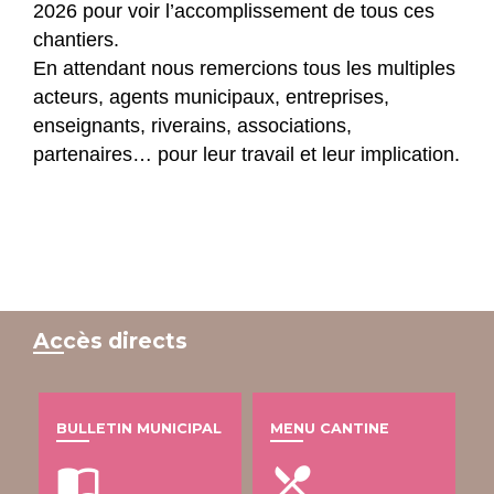
2026 pour voir l’accomplissement de tous ces
chantiers.
En attendant nous remercions tous les multiples
acteurs, agents municipaux, entreprises,
enseignants, riverains, associations,
partenaires… pour leur travail et leur implication.
Accès directs
BULLETIN MUNICIPAL
MENU CANTINE
import_contacts
local_dining