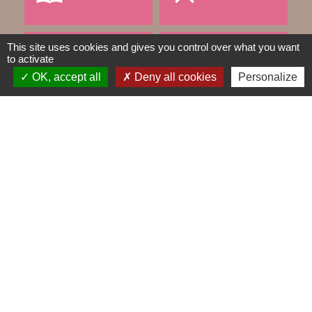
This site uses cookies and gives you control over what you want
TRAVAUX EN COURS
VOS DÉMARCHES
to activate
OK, accept all
Deny all cookies
Personalize
build
account_balance
DÉCHETS
public
Contacts
Mairie de Gometz-le-Châtel
76 rue Saint Nicolas