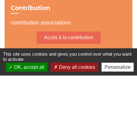
Contribution
contribution associations
Accès à la contribution
This site uses cookies and gives you control over what you want
to activate
OK, accept all
Deny all cookies
Personalize
Accès directs
BULLETIN MUNICIPAL
MENU CANTINE
import_contacts
local_dining