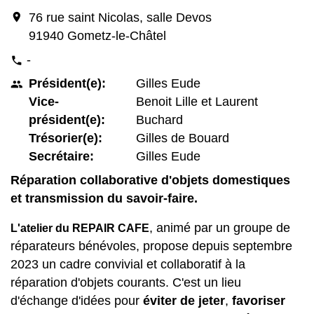
location_on
76 rue saint Nicolas, salle Devos
91940 Gometz-le-Châtel
-
phone
Président(e):
Gilles Eude
people
Vice-
Benoit Lille et Laurent
président(e):
Buchard
Trésorier(e):
Gilles de Bouard
Secrétaire:
Gilles Eude
Réparation collaborative d'objets domestiques
et transmission du savoir-faire.
, animé par un groupe de
L'atelier du REPAIR CAFE
réparateurs bénévoles, propose depuis septembre
2023 un cadre convivial et collaboratif à la
réparation d'objets courants. C'est un lieu
d'échange d'idées pour
éviter de jeter
,
favoriser