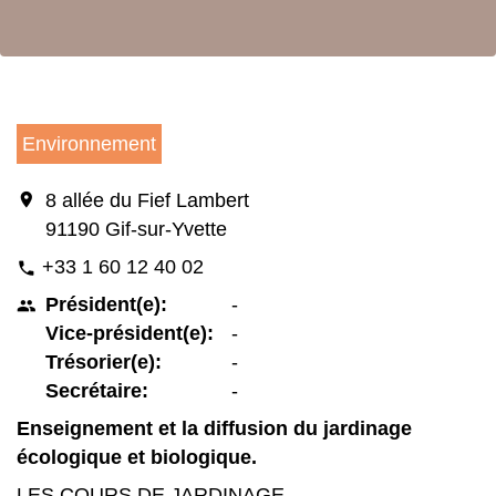
Environnement
location_on
8 allée du Fief Lambert
91190 Gif-sur-Yvette
+33 1 60 12 40 02
phone
Président(e):
-
people
Vice-président(e):
-
Trésorier(e):
-
Secrétaire:
-
Enseignement et la diffusion du jardinage
écologique et biologique.
LES COURS DE JARDINAGE