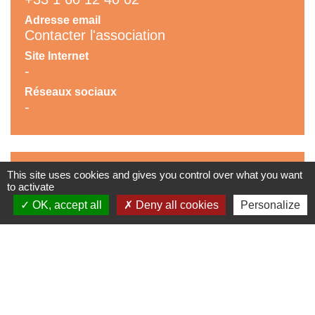
Adresse email
Contacter l'association
Site Internet
-
Réseaux sociaux
-
This site uses cookies and gives you control over what you want
Contribution
to activate
OK, accept all
Deny all cookies
Personalize
contribution associations
Accès à la contribution