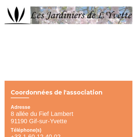
Coordonnées de l'association
Adresse
8 allée du Fief Lambert
91190 Gif-sur-Yvette
Téléphone(s)
+33 1 60 12 40 02