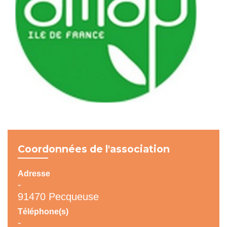
Coordonnées de l'association
Adresse
-
91470 Pecqueuse
Téléphone(s)
-