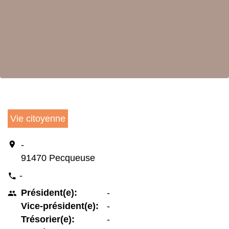
Vie citoyenne
location_on
-
91470 Pecqueuse
-
phone
Président(e):
-
people
Vice-président(e):
-
Trésorier(e):
-