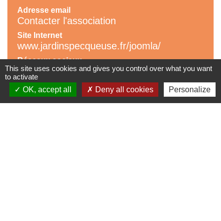
Adresse email
Contacter l'association
Site Internet
www.jardinspecqueuse.fr/joomla/
Réseaux sociaux
This site uses cookies and gives you control over what you want
-
to activate
OK, accept all
Deny all cookies
Personalize
Contribution
contribution associations
Accès à la contribution